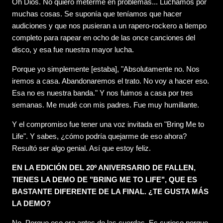
Oh Dios. No quiero meterme en problemas... Luchamos por
muchas cosas. Se suponía que teníamos que hacer
audiciones y que nos pusieran a un rapero-rockero a tiempo
completo para rapear en ocho de las once canciones del
disco, y esa fue nuestra mayor lucha.
Porque yo simplemente [estaba], "Absolutamente no. Nos
iremos a casa. Abandonaremos el trato. No voy a hacer eso.
Esa no es nuestra banda." Y nos fuimos a casa por tres
semanas. Me mudé con mis padres. Fue muy humillante.
Y el compromiso fue tener una voz invitada en "Bring Me to
Life". Y sabes, ¿cómo podría quejarme de eso ahora?
Resultó ser algo genial. Así que estoy feliz.
EN LA EDICIÓN DEL 20º ANIVERSARIO DE FALLEN,
TIENES LA DEMO DE "BRING ME TO LIFE", QUE ES
BASTANTE DIFERENTE DE LA FINAL. ¿TE GUSTA MÁS
LA DEMO?
No. Porque eso era antes de las cuerdas. Es curioso porque