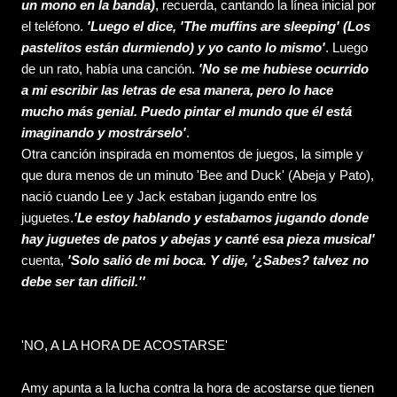
un mono en la banda)
, recuerda, cantando la línea inicial por
el teléfono.
'Luego el dice, 'The muffins are sleeping' (Los
pastelitos están durmiendo) y yo canto lo mismo'
. Luego
de un rato, había una canción.
'No se me hubiese ocurrido
a mi escribir las letras de esa manera, pero lo hace
mucho más genial. Puedo pintar el mundo que él está
imaginando y mostrárselo'
.
Otra canción inspirada en momentos de juegos, la simple y
que dura menos de un minuto 'Bee and Duck' (Abeja y Pato),
nació cuando Lee y Jack estaban jugando entre los
juguetes.
'Le estoy hablando y estabamos jugando donde
hay juguetes de patos y abejas y canté esa pieza musical'
cuenta,
'Solo salió de mi boca. Y dije, '¿Sabes? talvez no
debe ser tan dificil.''
'NO, A LA HORA DE ACOSTARSE'
Amy apunta a la lucha contra la hora de acostarse que tienen