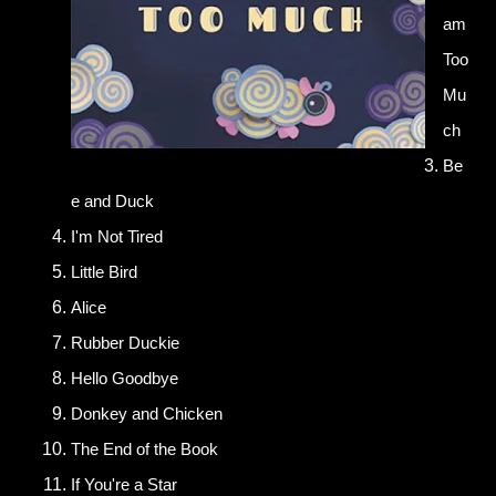
am
Too
Mu
ch
Be
e and Duck
I'm Not Tired
Little Bird
Alice
Rubber Duckie
Hello Goodbye
Donkey and Chicken
The End of the Book
If You're a Star