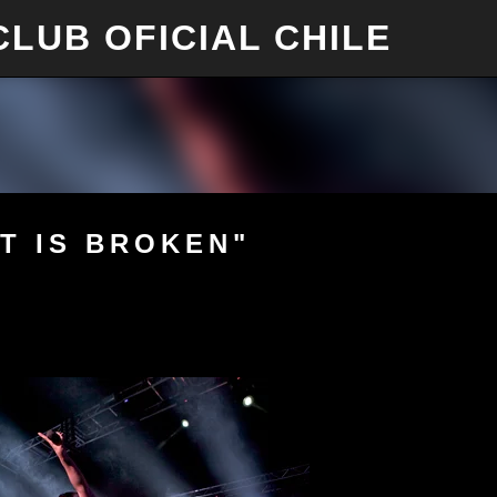
 CLUB OFICIAL CHILE
IR AL CONTENIDO PRINCIPAL
T IS BROKEN"