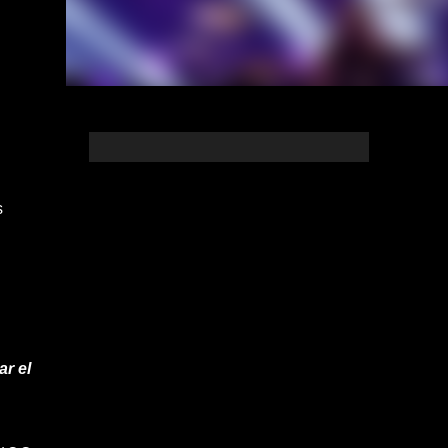
s
r el