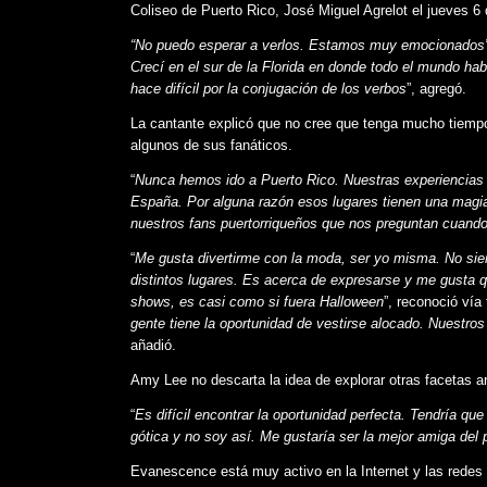
Coliseo de Puerto Rico, José Miguel Agrelot el jueves 6 
“No puedo esperar a verlos. Estamos muy emocionados
Crecí en el sur de la Florida en donde todo el mundo hab
hace difícil por la conjugación de los verbos
”, agregó.
La cantante explicó que no cree que tenga mucho tiempo 
algunos de sus fanáticos.
“
Nunca hemos ido a Puerto Rico. Nuestras experiencias pr
España. Por alguna razón esos lugares tienen una magi
nuestros fans puertorriqueños que nos preguntan cuando 
“
Me gusta divertirme con la moda, ser yo misma. No si
distintos lugares. Es acerca de expresarse y me gusta qu
shows, es casi como si fuera Halloween
”, reconoció vía
gente tiene la oportunidad de vestirse alocado. Nuestro
añadió.
Amy Lee no descarta la idea de explorar otras facetas a
“
Es difícil encontrar la oportunidad perfecta. Tendría q
gótica y no soy así. Me gustaría ser la mejor amiga del p
Evanescence está muy activo en la Internet y las redes 