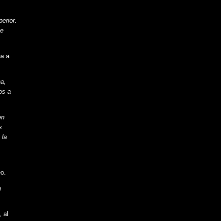
erior.
me
na a
a,
os a
en
s
 la
o.
a
 al