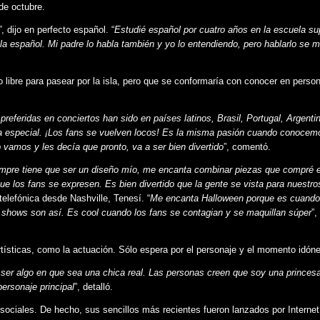
de octubre.
”
, dijo en perfecto español. “
Estudié español por cuatro años en la escuela sup
la español. Mi padre lo habla también y yo lo entendiendo, pero hablarlo se 
libre para pasear por la isla, pero que se conformaría con conocer en perso
eferidas en conciertos han sido en países latinos, Brasil, Portugal, Argentin
a especial. ¡Los fans se vuelven locos! Es la misma pasión cuando conocem
vamos y les decía que pronto, va a ser bien divertido
”, comentó.
empre tiene que ser un diseño mío, me encanta combinar piezas que compré 
e los fans se expresen. Es bien divertido que la gente se vista para nuestro
 telefónica desde Nashville, Tenesí. “
Me encanta Halloween porque es cuando
s shows son así. Es cool cuando los fans se contagian y se maquillan súper
”,
rtísticas, como la actuación. Sólo espera por el personaje y el momento idóne
ue ser algo en que sea una chica real. Las personas creen que soy una princes
ersonaje principal
”, detalló.
sociales. De hecho, sus sencillos más recientes fueron lanzados por Internet,